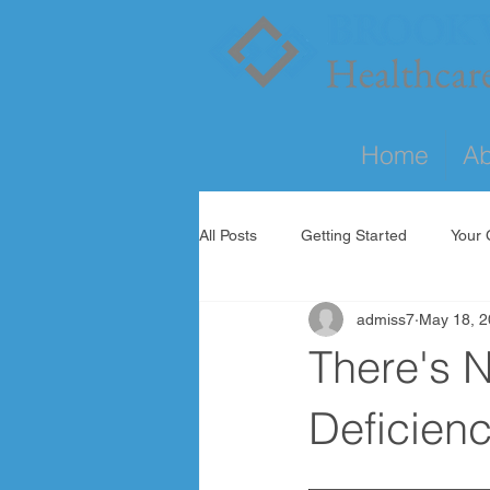
Home
Ab
All Posts
Getting Started
Your
admiss7
May 18, 
There's N
Deficien