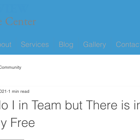
out
Services
Blog
Gallery
Contac
 Community
2021
1 min read
o I in Team but There is i
cy Free