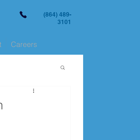
(864) 489-
3101
t
Careers
n