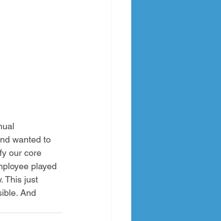
nual 
and wanted to 
fy our core 
mployee played 
. This just 
sible. And 