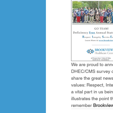
We are proud to anno
DHEC/CMS survey cond
share the great news
values: Respect, Int
a vital part in us bei
illustrates the point
remember 
Brookview